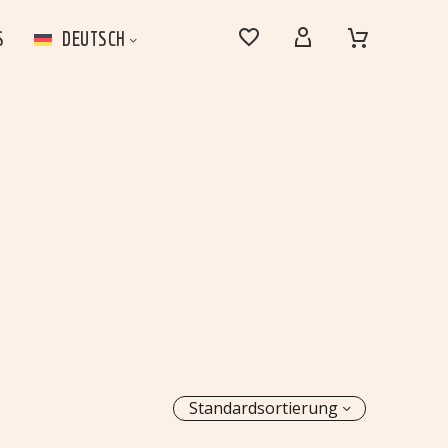




S
DEUTSCH
Standardsortierung