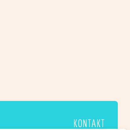
€
2,95
Lily
APPIE, DER AFFE
der
€
2,95
rling
Marienkäfer
Appie,
der
Affe
KONTAKT