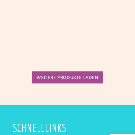
der
die
5
€
2,95
Stachelrochen
Krabbe
Victor
Vince
R BÄR
FRANK DER FASAN
der
der
5
€
3,95
Fuchs
Schmette
Bo
Frank
der
der
Bär
Fasan
WEITERE PRODUKTE LADEN
SCHNELLLINKS