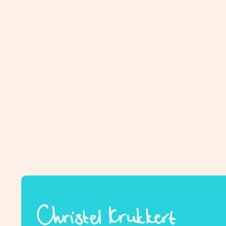
das
€
2,95
€
2,9
Seepferdchen
Sem
ULA DIE EULE
BO DE
der
€
2,95
€
2,9
Specht
Ula
die
Eule