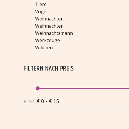
Tiere
Vögel
Weihnachten
Weihnachten
Weihnachtsmann
Werkzeuge
Wildtiere
FILTERN NACH
PREIS
€ 0 - € 15
Preis:
SANDRA DAS SEEPFERDCHEN
STAN 
€
2,95
€
2,9
Sandra
SEM DER SPECHT
VICTOR