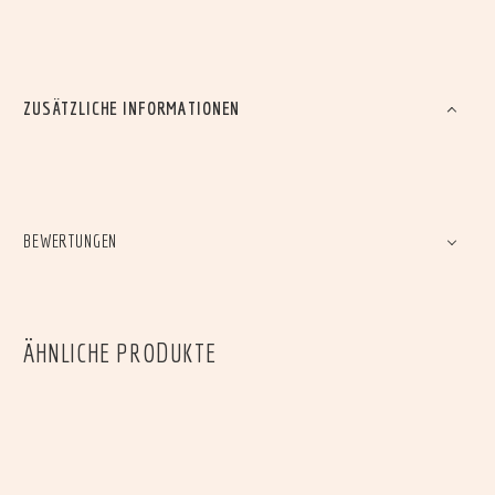
ZUSÄTZLICHE INFORMATIONEN
BEWERTUNGEN
ÄHNLICHE PRODUKTE
LIEFERWAGEN
PHILIPPE
€
3,95
€
3,95
TEUNTJE
KAREL
Lieferwagen
Philippe
€
2,95
€
3,95
LILLY