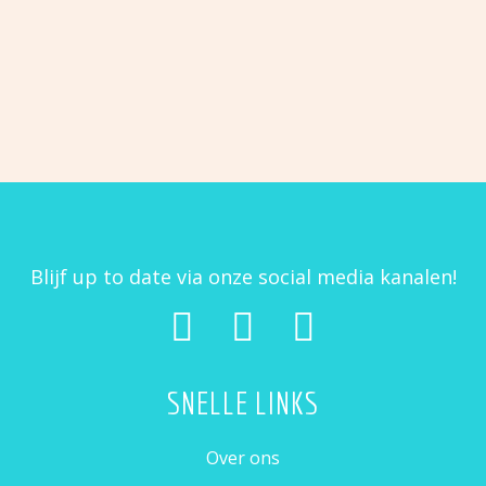
badkamer
WOONKAMER
KABOUTERS
Meubels
Meubels
€
3,95
€
3,95
slaapkamer
keuken
Meubels
Kabouters
woonkamer
Blijf up to date via onze social media kanalen!
SNELLE LINKS
Over ons