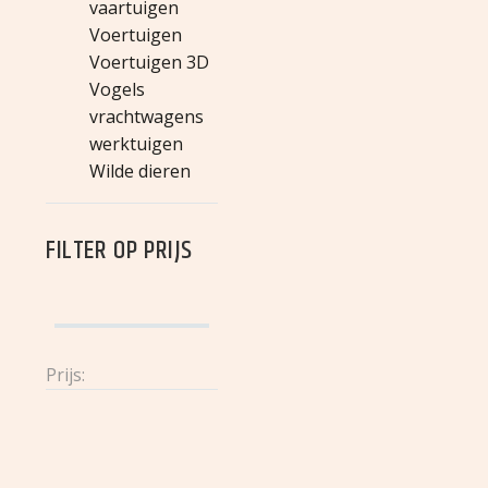
vaartuigen
Voertuigen
Voertuigen 3D
Vogels
vrachtwagens
werktuigen
Wilde dieren
FILTER OP
PRIJS
Prijs:
HUISHOUDSET
MEUBELS BADKAMER
MEUBELS
€
3,95
€
3,95
SLAAPKAMER
MEUBELS KEUKEN
Huishoudset
Meubels
MEUBELS
€
3,95
€
3,95