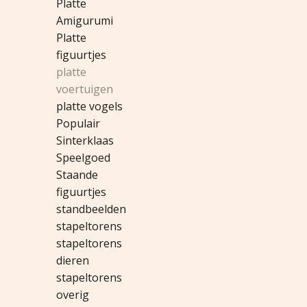
Platte
Amigurumi
Platte
figuurtjes
platte
voertuigen
platte vogels
Populair
Sinterklaas
Speelgoed
Staande
figuurtjes
standbeelden
stapeltorens
stapeltorens
dieren
stapeltorens
overig