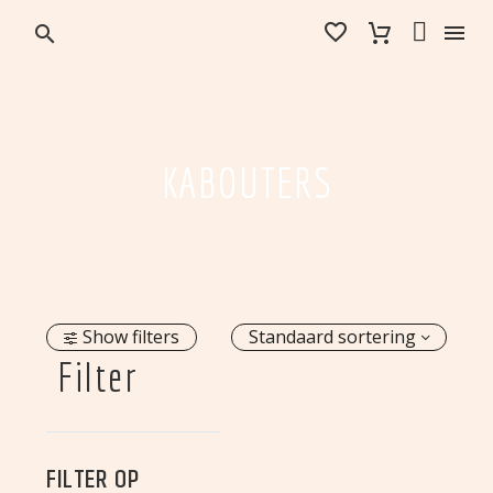


KABOUTERS
Show filters
Standaard sortering
Filter
FILTER OP