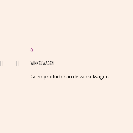
0




WINKELWAGEN
Geen producten in de winkelwagen.