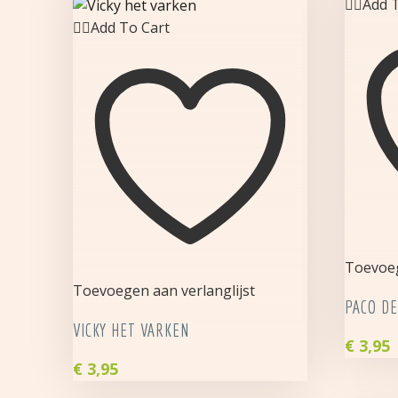
Add T
Add To Cart
Toevoeg
Toevoegen aan verlanglijst
PACO DE
VICKY HET VARKEN
€
3,95
Paco
€
3,95
de
Vicky