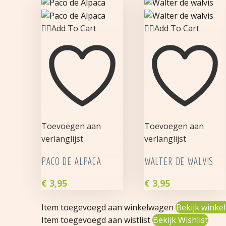
Add To Cart
Add To Cart
Toevoegen aan
Toevoegen aan
verlanglijst
verlanglijst
PACO DE ALPACA
WALTER DE WALVIS
€
3,95
€
3,95
Paco
Walter
Item toegevoegd aan winkelwagen
Bekijk winke
de
de
Item toegevoegd aan wistlist
Bekijk Wishlist
Alpaca
walvis