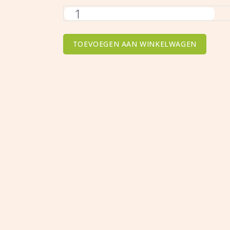
Vicky
het
varken
TOEVOEGEN AAN WINKELWAGEN
aantal