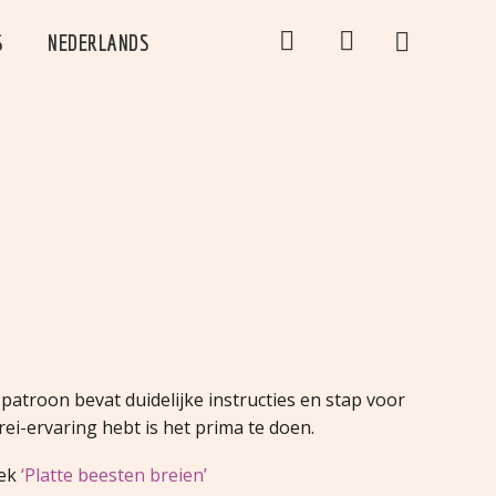




S
NEDERLANDS
patroon bevat duidelijke instructies en stap voor
brei-ervaring hebt is het prima te doen.
oek
‘Platte beesten breien’