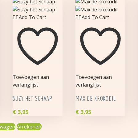
Add To Cart
Add To Cart
Toevoegen aan
Toevoegen aan
verlanglijst
verlanglijst
SUZY HET SCHAAP
MAX DE KROKODIL
€
3,95
€
3,95
Suzy
Max
lwagen
Afrekenen
het
de
Schaap
krokodil