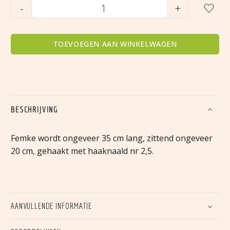
Femke
-
+
de
flamingo
aantal
TOEVOEGEN AAN WINKELWAGEN
BESCHRIJVING
Femke wordt ongeveer 35 cm lang, zittend ongeveer
20 cm, gehaakt met haaknaald nr 2,5.
AANVULLENDE INFORMATIE