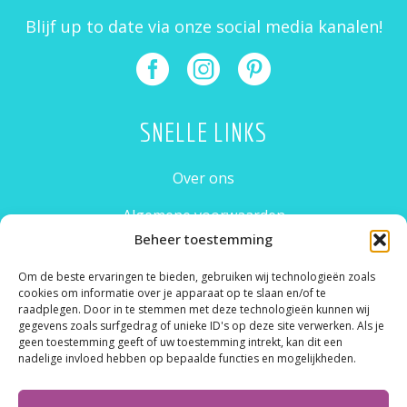
Blijf up to date via onze social media kanalen!
SNELLE LINKS
Over ons
Algemene voorwaarden
Beheer toestemming
Privacybeleid
Om de beste ervaringen te bieden, gebruiken wij technologieën zoals
CONTACT
cookies om informatie over je apparaat op te slaan en/of te
raadplegen. Door in te stemmen met deze technologieën kunnen wij
gegevens zoals surfgedrag of unieke ID's op deze site verwerken. Als je
Rielerkolkweg 4
geen toestemming geeft of uw toestemming intrekt, kan dit een
7416 SL Deventer
nadelige invloed hebben op bepaalde functies en mogelijkheden.
Email: info@christelkrukkert.nl