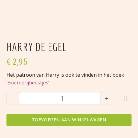
HARRY DE EGEL
€
2,95
Het patroon van Harry is ook te vinden in het boek
‘Boerderijbeestjes’
Harry
-
+
de
egel
aantal
TOEVOEGEN AAN WINKELWAGEN