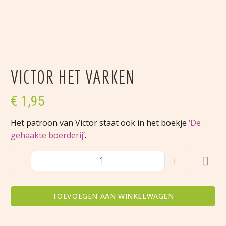
VICTOR HET VARKEN
€
1,95
Het patroon van Victor staat ook in het boekje
‘De
gehaakte boerderij’
.
Victor
-
+
het
varken
aantal
TOEVOEGEN AAN WINKELWAGEN