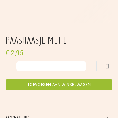
PAASHAASJE MET EI
€
2,95
Paashaasje
-
+
met
ei
aantal
TOEVOEGEN AAN WINKELWAGEN
BESCHRIJVING