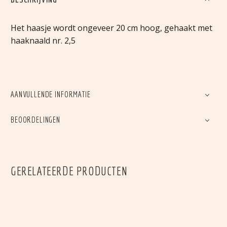
Het haasje wordt ongeveer 20 cm hoog, gehaakt met
haaknaald nr. 2,5
AANVULLENDE INFORMATIE
BEOORDELINGEN
GERELATEERDE PRODUCTEN
SET KLEERTJES
HARRY DE EGEL
€
5,95
€
2,95
GANSJE MET MUTS
KERSTENGELTJE
Set
Harry
€
0,00
€
0,00