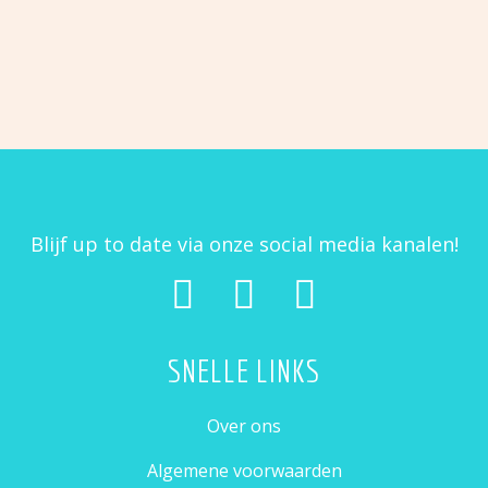
kleertjes
de
KERSTBOOM
SAM DE SNEEUWMAN
Gansje
Kerstengeltje
egel
€
2,95
€
2,95
met
Kerstboom
Sam
muts
de
sneeuwman
Blijf up to date via onze social media kanalen!
SNELLE LINKS
Over ons
Algemene voorwaarden