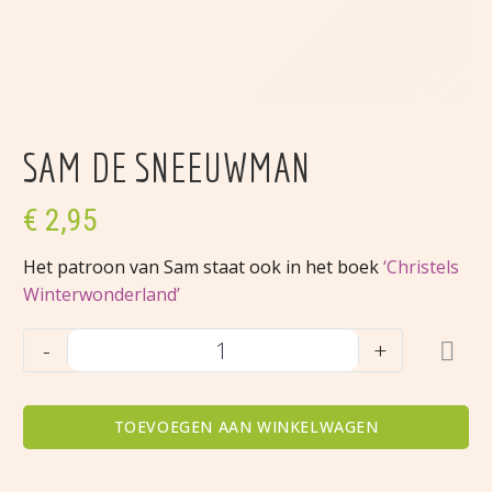
SAM DE SNEEUWMAN
€
2,95
Het patroon van Sam staat ook in het boek
‘Christels
Winterwonderland’
Sam
-
+
de
sneeuwman
aantal
TOEVOEGEN AAN WINKELWAGEN