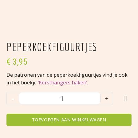
PEPERKOEKFIGUURTJES
€
3,95
De patronen van de peperkoekfiguurtjes vind je ook
in het boekje
‘Kersthangers haken’.
Peperkoekfiguurtjes
-
+
aantal
TOEVOEGEN AAN WINKELWAGEN